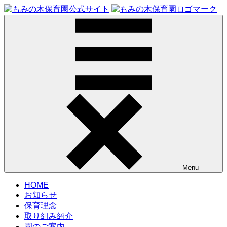
コ
ン
テ
ン
ツ
へ
ス
キ
ッ
プ
Menu
HOME
お知らせ
保育理念
取り組み紹介
園のご案内