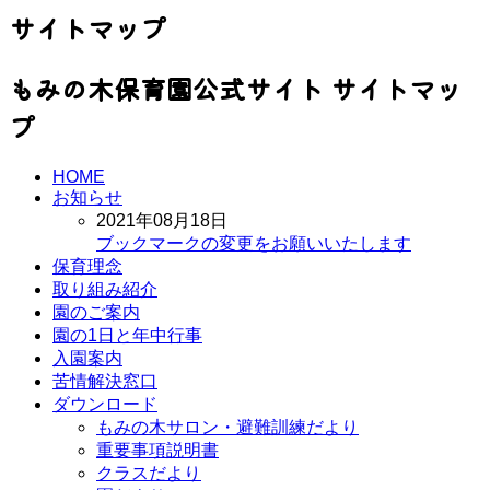
サイトマップ
もみの木保育園公式サイト サイトマッ
プ
HOME
お知らせ
2021年08月18日
ブックマークの変更をお願いいたします
保育理念
取り組み紹介
園のご案内
園の1日と年中行事
入園案内
苦情解決窓口
ダウンロード
もみの木サロン・避難訓練だより
重要事項説明書
クラスだより